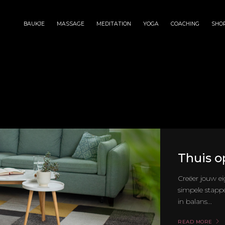
BAUKJE
MASSAGE
MEDITATION
YOGA
COACHING
SHO
Thuis o
Creëer jouw ei
simpele stappe
in balans...
READ MORE