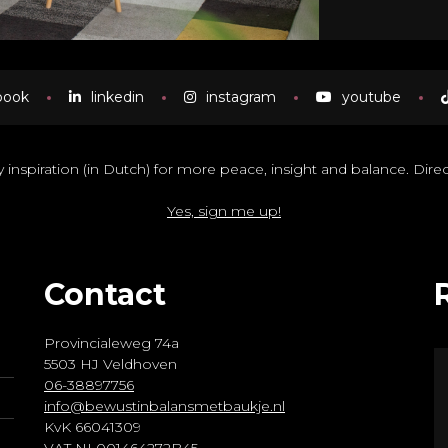
book
linkedin
instagram
youtube
inspiration (in Dutch) for more peace, insight and balance. Direct
Yes, sign me up!
Contact
Provincialeweg 74a
5503 HJ Veldhoven
06-38897756
info@bewustinbalansmetbaukje.nl
KvK 66041309