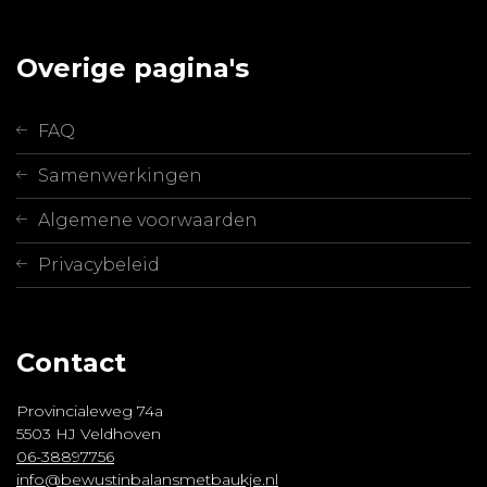
Overige pagina's
FAQ
Samenwerkingen
Algemene voorwaarden
Privacybeleid
Contact
Provincialeweg 74a
5503 HJ Veldhoven
06-38897756
info@bewustinbalansmetbaukje.nl