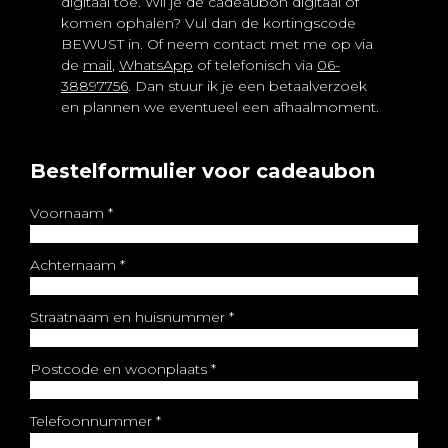
digitaal toe. Wil je de cadeaubon digitaal of
komen ophalen? Vul dan de kortingscode
BEWUST in. Of neem contact met me op via
de
mail
,
WhatsApp
of telefonisch via
06-
38897756
. Dan stuur ik je een betaalverzoek
en plannen we eventueel een afhaalmoment.
Bestelformulier voor cadeaubon
Voornaam
*
Achternaam
*
Straatnaam en huisnummer
*
Postcode en woonplaats
*
Telefoonnummer
*