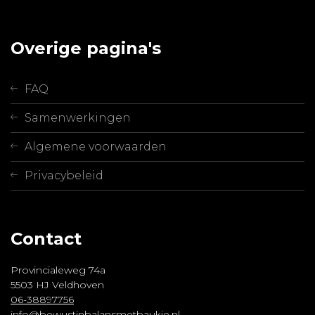
Overige pagina's
FAQ
Samenwerkingen
Algemene voorwaarden
Privacybeleid
Contact
Provincialeweg 74a
5503 HJ Veldhoven
06-38897756
info@bewustinbalansmetbaukje.nl