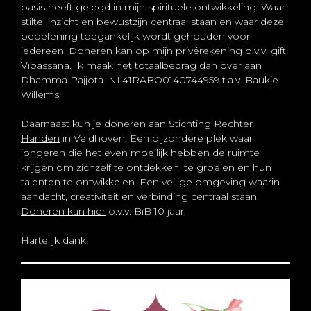
basis heeft gelegd in mijn spirituele ontwikkeling. Waar
stilte, inzicht en bewustzijn centraal staan en waar deze
beoefening toegankelijk wordt gehouden voor
iedereen. Doneren kan op mijn privérekening o.v.v. gift
Vipassana. Ik maak het totaalbedrag dan over aan
Dhamma Pajjota. NL41RABO0140744959 t.a.v. Baukje
Willems.
Daarnaast kun je doneren aan
Stichting Rechter
Handen
in Veldhoven. Een bijzondere plek waar
jongeren die het even moeilijk hebben de ruimte
krijgen om zichzelf te ontdekken, te groeien en hun
talenten te ontwikkelen. Een veilige omgeving waarin
aandacht, creativiteit en verbinding centraal staan.
Doneren kan hier
o.v.v. BiB 10 jaar.
Hartelijk dank!