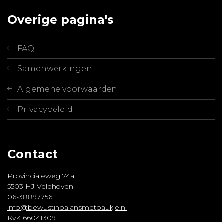
Overige pagina's
FAQ
Samenwerkingen
Algemene voorwaarden
Privacybeleid
Contact
Provincialeweg 74a
5503 HJ Veldhoven
06-38897756
info@bewustinbalansmetbaukje.nl
KvK 66041309