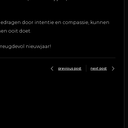
 gedragen door intentie en compassie, kunnen
n ooit doet.
vreugdevol nieuwjaar!
previous post
next post