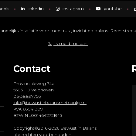
book
linkedin
instagram
youtube
delijks inspiratie voor meer rust, inzicht en balans. Rechtstreeks
Ja, ik meld me aan!
Contact
Provincialeweg 74a
5503 HJ Veldhoven
06-38897756
info@bewustinbalansmetbaukje.nl
KvK 66041309
BTW NL001464272B45
Copyright©2016-2026 Bewust in Balans,
alle rechten voorbehouden