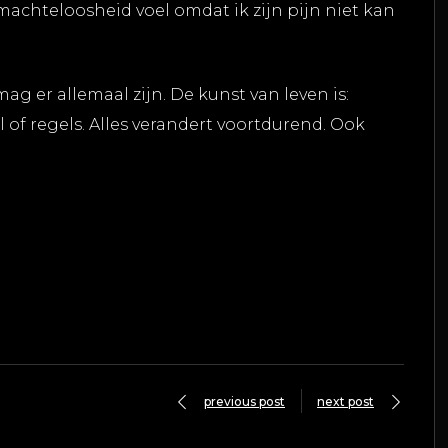
l machteloosheid voel omdat ik zijn pijn niet kan
ag er allemaal zijn. De kunst van leven is:
 of regels. Alles verandert voortdurend. Ook
previous post
next post