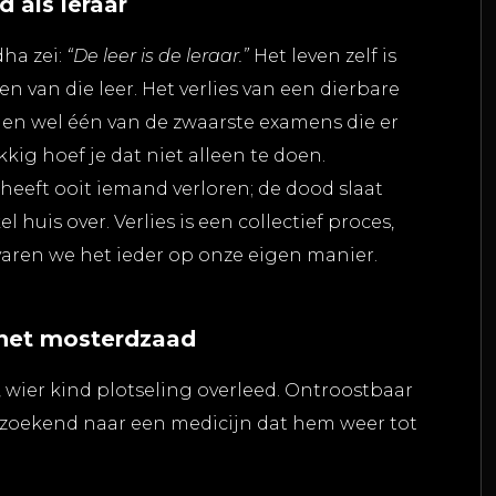
 als leraar
ha zei:
“De leer is de leraar.”
Het leven zelf is
n van die leer. Het verlies van een dierbare
ien wel één van de zwaarste examens die er
ukkig hoef je dat niet alleen te doen.
heeft ooit iemand verloren; de dood slaat
l huis over. Verlies is een collectief proces,
varen we het ieder op onze eigen manier.
 het mosterdzaad
, wier kind plotseling overleed. Ontroostbaar
, zoekend naar een medicijn dat hem weer tot