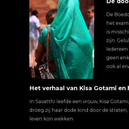
De dood
De Boedd
het exame
is missch
zijn. Gel
Iedereen 
geen enke
ook al er
Het verhaal van Kisa Gotami en
In Savatthi leefde een vrouw, Kisa Gotami
droeg zij haar dode kind door de straten
leven kon wekken.