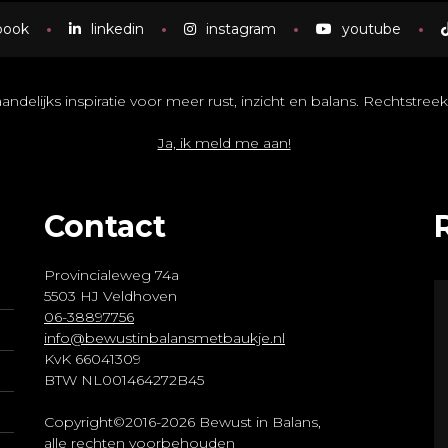
book
linkedin
instagram
youtube
delijks inspiratie voor meer rust, inzicht en balans. Rechtstreeks
Ja, ik meld me aan!
Contact
Provincialeweg 74a
5503 HJ Veldhoven
06-38897756
info@bewustinbalansmetbaukje.nl
KvK 66041309
BTW NL001464272B45
Copyright©2016-2026 Bewust in Balans,
alle rechten voorbehouden