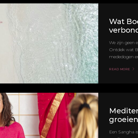
Wat Boe
verbon
We zijn geen ei
Ontdek wat Bo
mededogen en h
READ MORE
Mediter
groeien
Een Sangha i