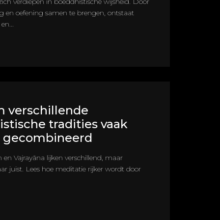
ich verdiepen in boeddhistische wijsheid. Door
ng en oefening samen te brengen, ontstaat
 en...
 verschillende
stische tradities vaak
 gecombineerd
 en Vajrayāna lijken verschillend, maar
ar juist. Lees hoe meditatie rijker wordt door