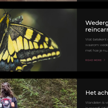
Wederge
reïncar
Wat betekent 
waarom wederg
met hoe je nu..
READ MORE
Het ach
Wandelen is v