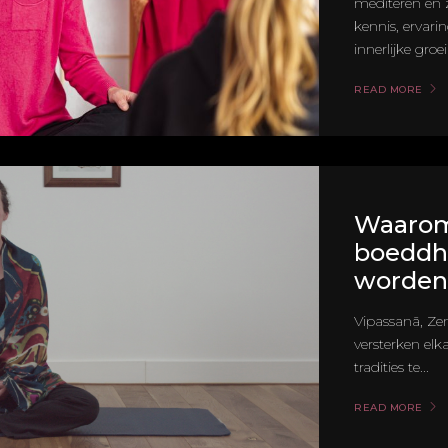
mediteren en z
kennis, ervari
innerlijke groei
READ MORE
Waarom
boeddhi
worden
Vipassanā, Zen
versterken elka
tradities te...
READ MORE