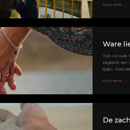
READ MORE
Ware li
Wat wij vaak ‘
begeerte: een
lijden. Ware li
READ MORE
De zach