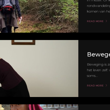
in mezelf. Of 
rondwandeling,
komen van het
READ MORE
Bewege
Beweging is z
het leven zelf
soms...
READ MORE