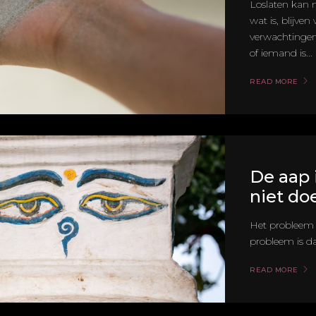
Loslaten kan 
wat is, blijve
verwachtingen
of iemand is...
READ MORE
De aap 
niet do
Het probleem i
probleem is dat
READ MORE