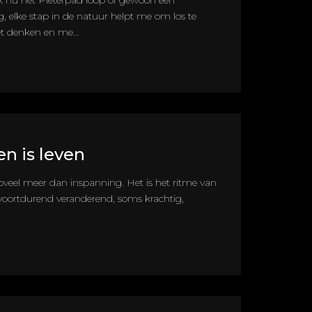
ik nu het Pieterpad loop of gewoon een
 elke stap in de natuur helpt me om los te
 denken en me...
n is leven
oveel meer dan inspanning. Het is het ritme van
: voortdurend veranderend, soms krachtig,