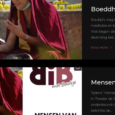
Boeddh
Baukje’s weg 
meditatie en k
Wat begon als 
deze blog lees j
READ MORE
Mensen
Tijdens “Mens
in Theater de
ondersteund do
belichtte de...